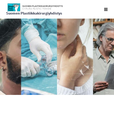
Siirry
Vali
sivun
Suomen Plastiikkakirurgiyhdistys
sisältöön