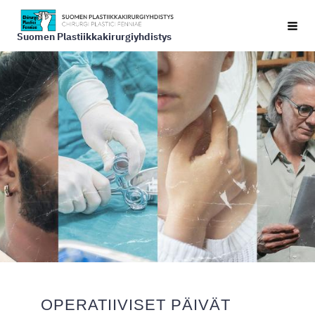
Siirry
Vali
sivun
Suomen Plastiikkakirurgiyhdistys
sisältöön
OPERATIIVISET PÄIVÄT