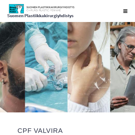
Siirry
Vali
sivun
Suomen Plastiikkakirurgiyhdistys
sisältöön
CPF VALVIRA